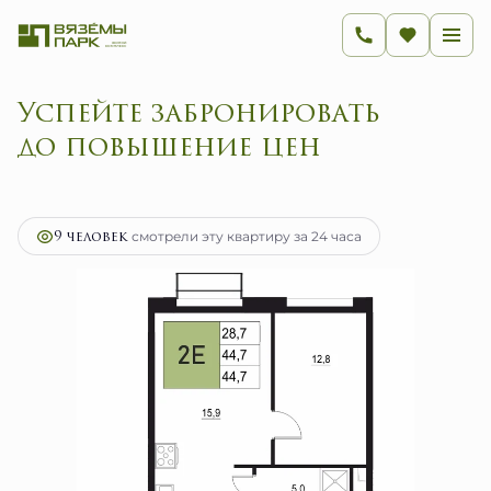
Успейте забронировать
до повышение цен
2
2-комнатная
44.7 м
8 724 800 руб.
Ипотека
от 34 824 руб.
9 человек
смотрели эту квартиру за 24 часа