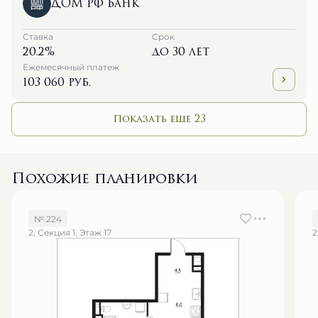
ДОМ РФ Банк
Ставка
Срок
20.2%
до 30 лет
Ежемесячный платеж
103 060 руб.
Показать еще 23
Похожие планировки
№ 224
2, Секция 1, Этаж 17
2