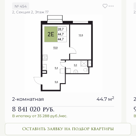
№ 454
2, Секция 2, Этаж 17
2
2
2-комнатная
44.7 м
8 841 020
руб.
В ипотеку от 35 288 руб./мес.
В
Оставить заявку на подбор квартиры