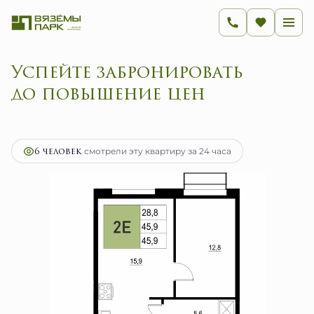
Успейте забронировать
до повышение цен
2
2-комнатная
45.9 м
8 945 600 руб.
Ипотека
от 35 705 руб.
6 человек
смотрели эту квартиру за 24 часа