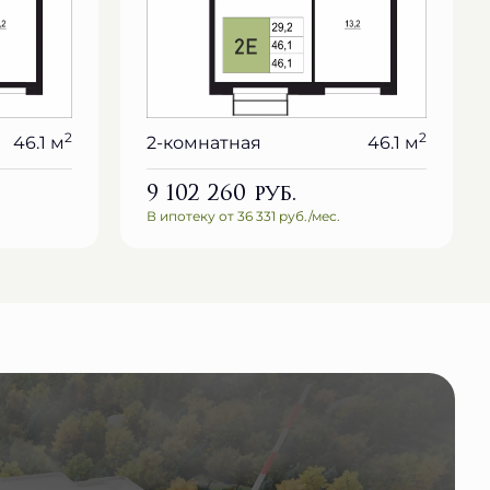
2
2
46.1 м
2-комнатная
46.1 м
9 102 260
руб.
В ипотеку от 36 331 руб./мес.