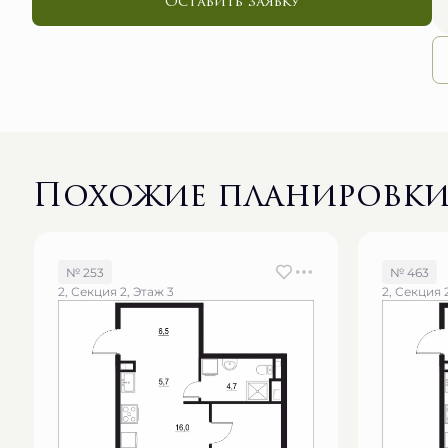
Оставить заявку
Похожие планировк
№ 253
№ 463
2, Секция 2, Этаж 3
2, Секция 