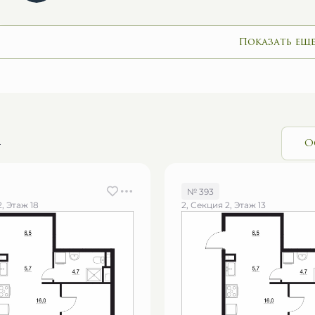
Показать еще
и
О
№ 393
2, Этаж 18
2, Секция 2, Этаж 13