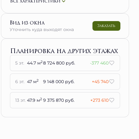
Все характеристики
Вид из окна
Заказать
Уточнить куда выходят окна
Планировка на других этажах
2
5 эт.
44.7 м
8 724 800 руб.
-377 460
2
6 эт.
47 м
9 148 000 руб.
+45 740
2
13 эт.
47.9 м
9 375 870 руб.
+273 610