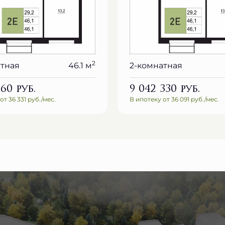
2
атная
46.1 м
2-комнатная
260
руб.
9 042 330
руб.
от 36 331 руб./мес.
В ипотеку от 36 091 руб./мес.