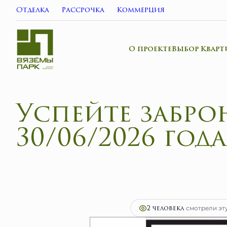
Отделка
Рассрочка
Коммерция
О проекте
Выбор Кварт
Успейте забро
30/06/2026 года
2
2-комнатная
46.1 м
9 102 260 руб.
Ипот
2 человекa
смотрели эту