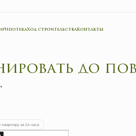
ир
Ипотека
Ход строительства
Контакты
нировать до по
.
ека
от 36 331 руб.
 квартиру за 24 часа