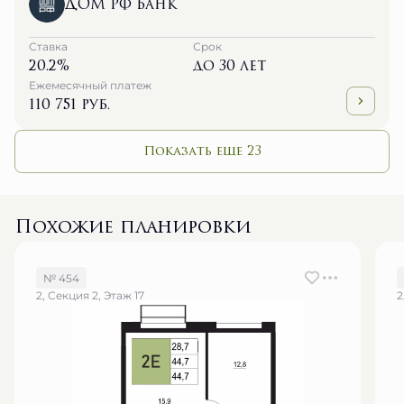
ДОМ РФ Банк
Ставка
Срок
20.2%
до 30 лет
Ежемесячный платеж
110 751 руб.
Показать еще 23
Похожие планировки
№ 454
2, Секция 2, Этаж 17
2