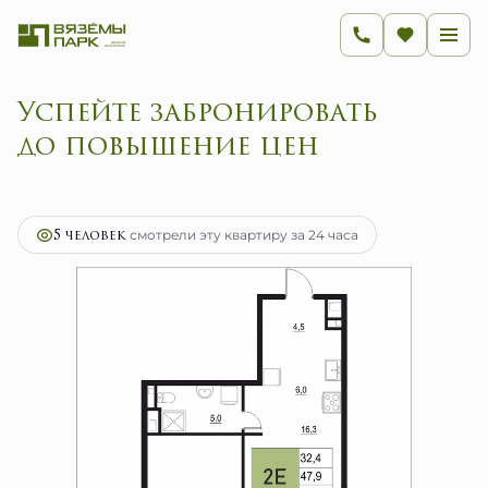
Успейте забронировать
до повышение цен
2
2-комнатная
47.9 м
9 375 870 руб.
Ипотека
от 37 423 руб.
5 человек
смотрели эту квартиру за 24 часа