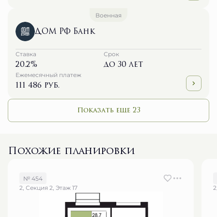
Военная
ДОМ РФ Банк
Ставка
Срок
20.2%
до 30 лет
Ежемесячный платеж
111 486 руб.
Показать еще 23
Похожие планировки
№ 454
2, Секция 2, Этаж 17
2