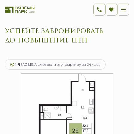
Успейте забронировать
до повышение
2
2-комнатная
47.9 м
9 438 140 руб.
Ипотека
от 37 671 руб.
4 человекa
смотрели эту квартиру за 24 часа