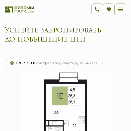
Успейте забронировать
до повышение цен
2
1-комнатная
28.3 м
4 528 000 руб.
Ипотека
от 18 073 руб.
14 человек
смотрели эту квартиру за 24 часа