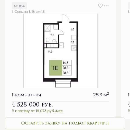
№ 184
1, Секция 1, Этаж 15
1
2
1-комнатная
28.3 м
4 528 000
руб.
В ипотеку от 18 073 руб./мес.
В
Оставить заявку на подбор квартиры