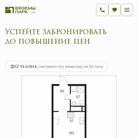
Успейте забронировать
до повыш
2
1-комнатная
28.8 м
4 608 000 руб.
Ипотека
от 18 393 руб.
12 человек
смотрели эту квартиру за 24 часа