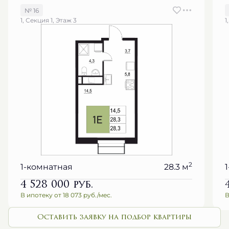
№ 16
1, Секция 1, Этаж 3
1
2
1-комнатная
28.3 м
4 528 000
руб.
В ипотеку от 18 073 руб./мес.
В
Оставить заявку на подбор квартиры