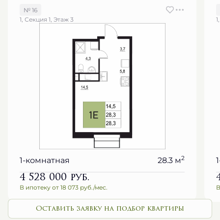
№ 16
1, Секция 1, Этаж 3
1
2
1-комнатная
28.3 м
4 528 000
руб.
В ипотеку от 18 073 руб./мес.
В
Оставить заявку на подбор квартиры