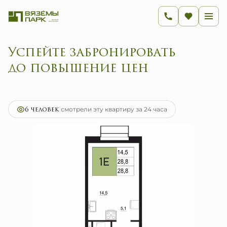
Успейте забронировать
до повышение цен
2
1-комнатная
28.8 м
4 608 000 руб.
Ипотека
от 18 393 руб.
6 человек
смотрели эту квартиру за 24 часа