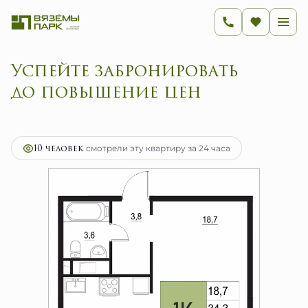
Успейте забронировать
до повышение цен
2
1-комнатная
34.3 м
5 488 000 руб.
Ипотека
от 21 905 руб.
10 человек
смотрели эту квартиру за 24 часа