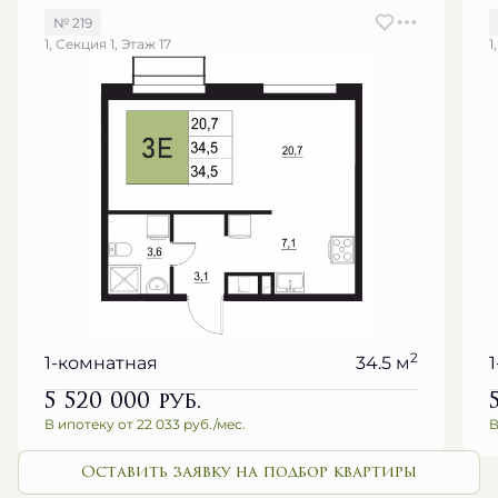
№ 219
1, Секция 1, Этаж 17
1
2
1-комнатная
34.5 м
5 520 000
руб.
В ипотеку от 22 033 руб./мес.
В
Оставить заявку на подбор квартиры