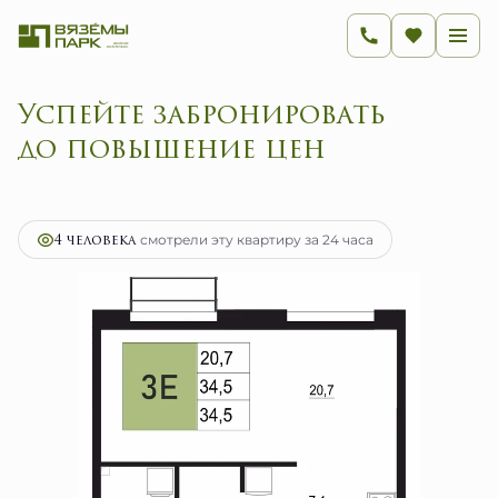
Успейте забронировать
до повышение цен
2
1-комнатная
34.5 м
5 520 000 руб.
Ипотека
от 22 033 руб.
4 человекa
смотрели эту квартиру за 24 часа