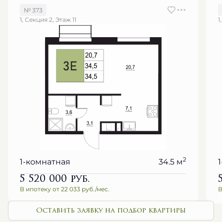
№ 373
1, Секция 2, Этаж 11
1
2
1-комнатная
34.5 м
5 520 000
руб.
В ипотеку от 22 033 руб./мес.
В
Оставить заявку на подбор квартиры