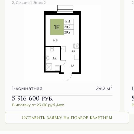
2, Секция 1, Этаж 2
2
2
1-комнатная
29.2 м
5 916 600
руб.
В ипотеку от 23 616 руб./мес.
В
Оставить заявку на подбор квартиры