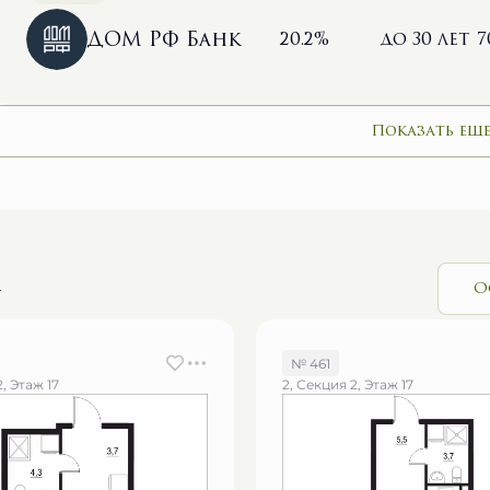
ДОМ РФ Банк
20.2%
до 30 лет
7
Показать еще
и
О
№ 461
, Этаж 17
2, Секция 2, Этаж 17