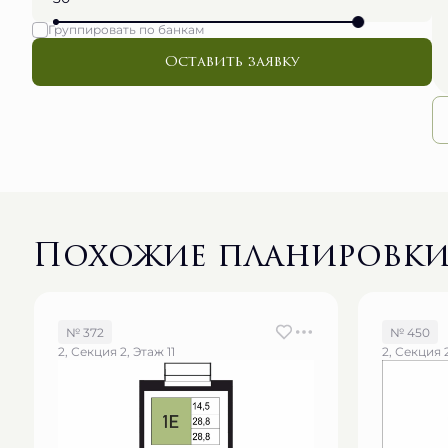
Группировать по банкам
Оставить заявку
Похожие планировк
№ 372
№ 450
2, Секция 2, Этаж 11
2, Секция 2