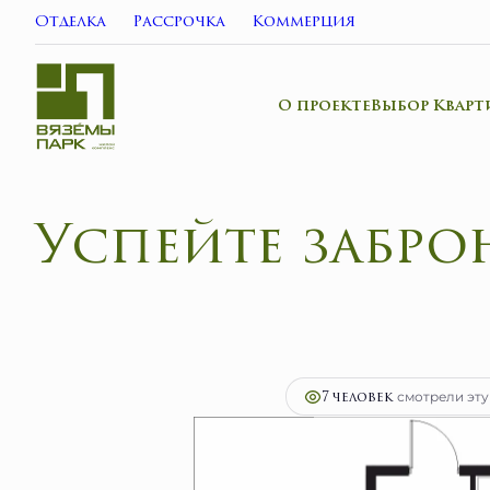
Отделка
Рассрочка
Коммерция
О проекте
Выбор Кварт
Успейте
2
1-комнатная
28.8 м
5 943 200 руб.
Ипо
7 человек
смотрели эту