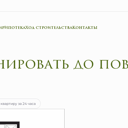
ир
Ипотека
Ход строительства
Контакты
тека
от 23 722 руб.
 квартиру за 24 часа