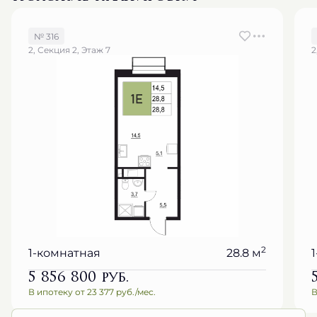
№ 316
2, Секция 2, Этаж 7
2
2
1-комнатная
28.8 м
5 856 800
руб.
В ипотеку от 23 377 руб./мес.
В