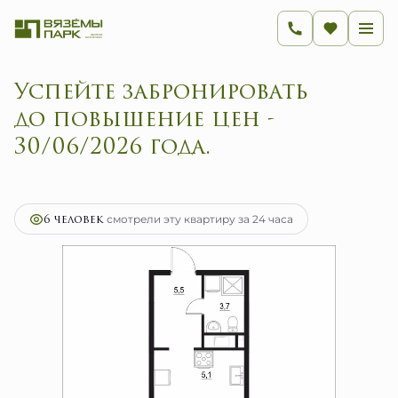
Успейте забронировать
до повышение цен -
30/06/2026 года.
2
1-комнатная
28.8 м
5 856 800 руб.
Ипотека
от 23 377 руб.
6 человек
смотрели эту квартиру за 24 часа