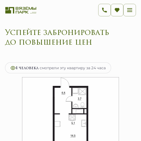
Успейте забронировать
до повышение цен
2
1-комнатная
28.8 м
5 943 200 руб.
Ипотека
от 23 722 руб.
4 человекa
смотрели эту квартиру за 24 часа