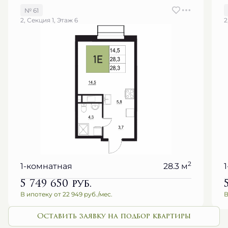
№ 61
2, Секция 1, Этаж 6
2
2
1-комнатная
28.3 м
5 749 650
руб.
В ипотеку от 22 949 руб./мес.
В
Оставить заявку на подбор квартиры