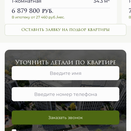
6 879 800
руб.
В ипотеку от 27 460 руб./мес.
В
Оставить заявку на подбор квартиры
Уточнить детали по квартире
Заказать звонок
Принимаю
политику конфиденциальности
и даю согласие на
обработку персональных данных