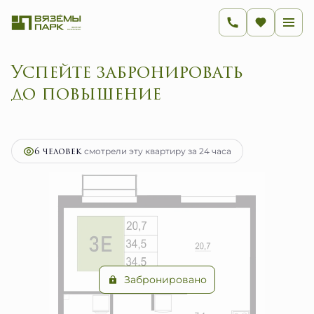
Успейте забронировать до
2
1-комнатная
34.5 м
7 020 500 руб.
Ипотека
от 28 022 руб.
6 человек
смотрели эту квартиру за 24 часа
Забронировано