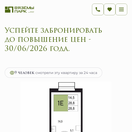
Успейте забронировать
до повышение цен -
30/06/2026 года.
2
1-комнатная
28.8 м
5 943 200 руб.
Ипотека
от 23 722 руб.
9 человек
смотрели эту квартиру за 24 часа