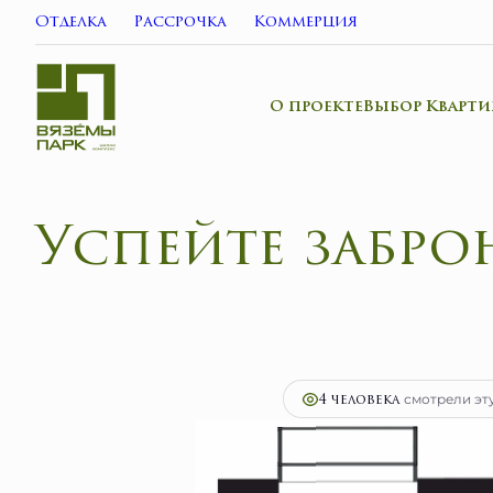
Отделка
Рассрочка
Коммерция
О проекте
Выбор Кварти
Успейте
2
1-комнатная
34.5 м
7 020 500 руб.
Ипо
4 человекa
смотрели эту