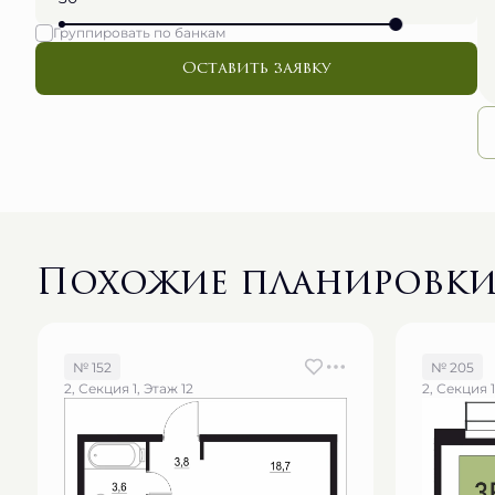
Группировать по банкам
Оставить заявку
Похожие планировк
№ 152
№ 205
2, Секция 1, Этаж 12
2, Секция 1