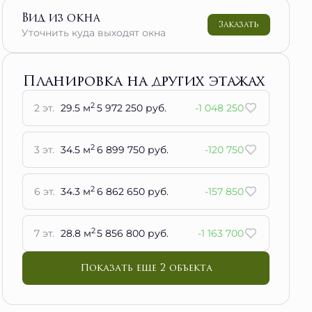
Вид из окна
Заказать
Уточнить куда выходят окна
Планировка на других этажах
2
2 эт.
29.5 м
5 972 250 руб.
-1 048 250
2
3 эт.
34.5 м
6 899 750 руб.
-120 750
2
6 эт.
34.3 м
6 862 650 руб.
-157 850
2
7 эт.
28.8 м
5 856 800 руб.
-1 163 700
Показать еще 2 объектa