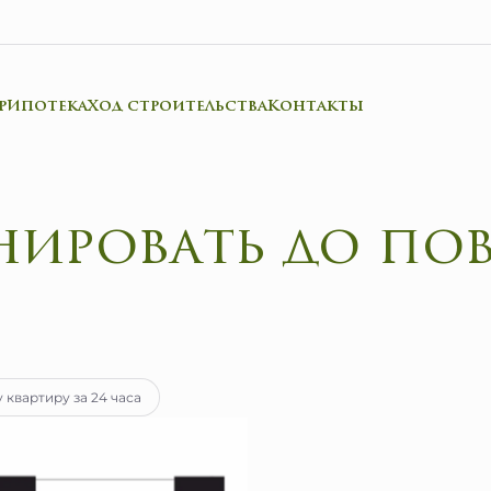
р
Ипотека
Ход строительства
Контакты
тека
от 28 022 руб.
 квартиру за 24 часа