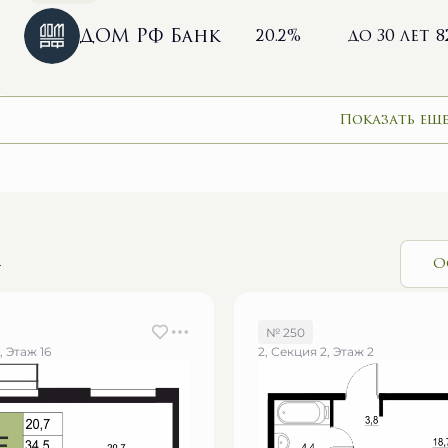
ДОМ РФ Банк
20.2%
до 30 лет
8
Показать еще
и
О
№ 250
, Этаж 16
2, Секция 2, Этаж 2