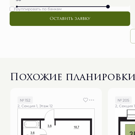
Группировать по банкам
Оставить заявку
Похожие планировк
№ 152
№ 205
2, Секция 1, Этаж 12
2, Секция 1