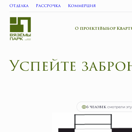
Отделка
Рассрочка
Коммерция
О проекте
Выбор Кварт
Успейте забро
2
1-комнатная
34.5 м
6 899 750 руб.
Ипот
6 человек
смотрели эту