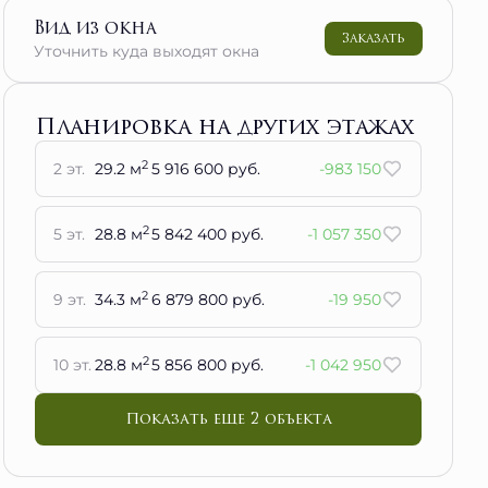
Вид из окна
Заказать
Уточнить куда выходят окна
Планировка на других этажах
2
2 эт.
29.2 м
5 916 600 руб.
-983 150
2
5 эт.
28.8 м
5 842 400 руб.
-1 057 350
2
9 эт.
34.3 м
6 879 800 руб.
-19 950
2
10 эт.
28.8 м
5 856 800 руб.
-1 042 950
Показать еще 2 объектa