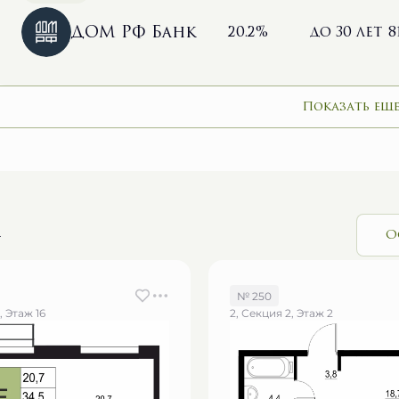
ДОМ РФ Банк
20.2%
до 30 лет
8
Показать еще
и
О
№ 250
, Этаж 16
2, Секция 2, Этаж 2