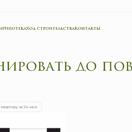
ир
Ипотека
Ход строительства
Контакты
нироват
ека
от 27 540 руб.
 квартиру за 24 часа