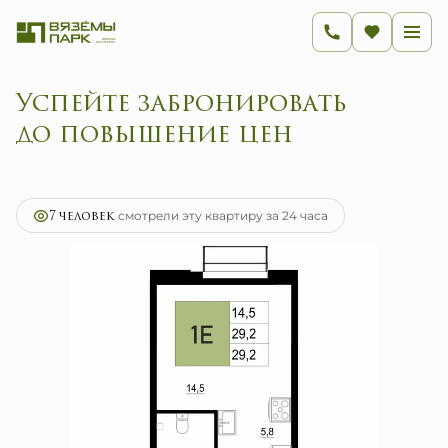
Успейте забронировать
до повышение цен
2
1-комнатная
29.2 м
5 916 600 руб.
Ипотека
от 23 616 руб.
7 человек
смотрели эту квартиру за 24 часа