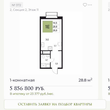
№ 372
2, Секция 2, Этаж 11
2
2
1-комнатная
28.8 м
5 856 800
руб.
В ипотеку от 23 377 руб./мес.
В
Оставить заявку на подбор квартиры