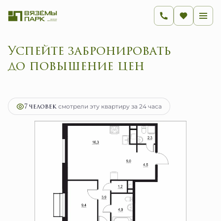
Успейте забронировать
до повышение цен
2
3-комнатная
63.4 м
12 007 100 руб.
Ипотека
от 47 925 руб.
7 человек
смотрели эту квартиру за 24 часа