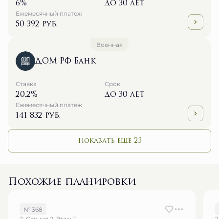
6%
до 30 лет
Ежемесячный платеж
50 392 руб.
Военная
ДОМ РФ Банк
Ставка
Срок
20.2%
до 30 лет
Ежемесячный платеж
141 832 руб.
Показать еще 23
Похожие планировки
№ 368
2, Секция 2, Этаж 11
2