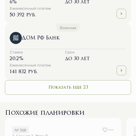
50 392 руб.
Военная
ДОМ РФ Банк
Ставка
Срок
20.2%
до 30 лет
Ежемесячный платеж
141 832 руб.
Показать еще 23
Похожие планировки
№ 368
2, Секция 2, Этаж 11
2