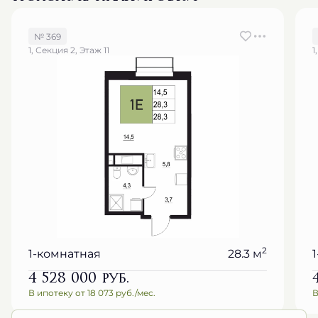
№ 369
1, Секция 2, Этаж 11
1
2
1-комнатная
28.3 м
4 528 000
руб.
В ипотеку от 18 073 руб./мес.
В