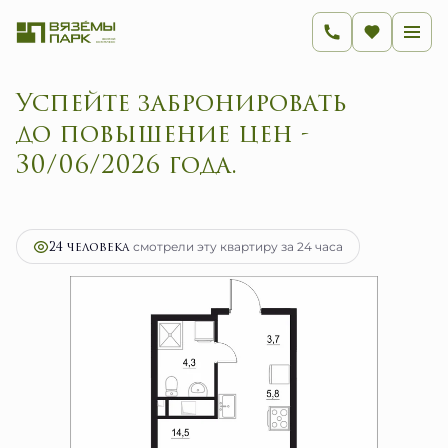
Успейте забронировать
до повышение цен -
30/06/2026 года.
2
1-комнатная
28.3 м
4 528 000 руб.
Ипотека
от 18 073 руб.
24 человекa
смотрели эту квартиру за 24 часа