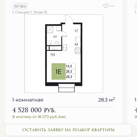
№ 184
1, Секция 1, Этаж 15
1
2
1-комнатная
28.3 м
4 528 000
руб.
В ипотеку от 18 073 руб./мес.
В
Оставить заявку на подбор квартиры