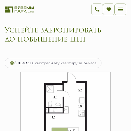
Успейте забронировать
до по
2
1-комнатная
28.3 м
4 528 000 руб.
Ипотека
от 18 073 руб.
6 человек
смотрели эту квартиру за 24 часа