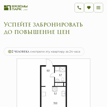
Успейте забронировать
до повышение цен
2
1-комнатная
28.8 м
4 608 000 руб.
Ипотека
от 18 393 руб.
2 человекa
смотрели эту квартиру за 24 часа