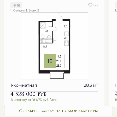
№ 16
1, Секция 1, Этаж 3
1
2
1-комнатная
28.3 м
4 528 000
руб.
В ипотеку от 18 073 руб./мес.
В
Оставить заявку на подбор квартиры